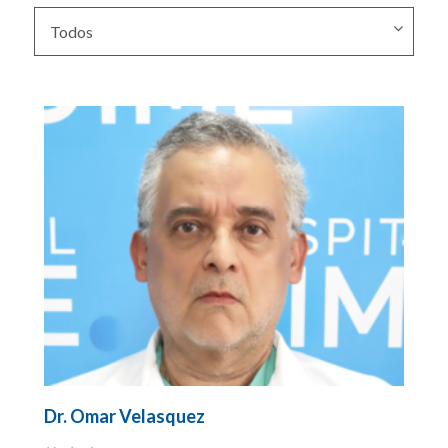
Todos
Todos
Audiología
Cardiología
Cirugía
Cirugía cardiovascular
Coloproctología
Endocrinología
Gastroenterología
Dr. Omar Velasquez