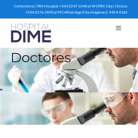
Contáctenos:
PBX Hospital: +504 2247-3340 al 49 | PBX Citas Clínicas
+504 2276-3890 al 99 | WhatsApp (Cita imágenes): 9454-0182
Doctores