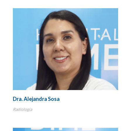
Oftalmología
Oncología
Optometría
Ortopedia
Otorrinolaringología
Pediatría
Psicología
Dra. Alejandra Sosa
Psiquiatría
Radiología
Radiología