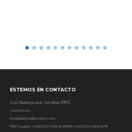
ESTEMOS EN CONTACTO
Col. Humuya ave. Ucrania 2901
Contáctenos:
hospitaldime@hosdime.com
PBX Hospital: +504 2247-3340 al 49
PBX +504 2276-3890 al 99