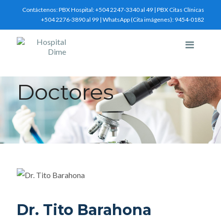
Contáctenos:
PBX Hospital: +504 2247-3340 al 49 | PBX Citas Clínicas
+504 2276-3890 al 99 | WhatsApp (Cita imágenes): 9454-0182
Doctores
Dr. Tito Barahona