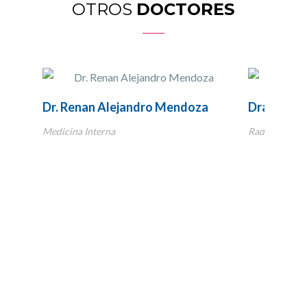
OTROS
DOCTORES
Dr. Renan Alejandro Mendoza
Dra. Aleja
Medicina Interna
Radiología