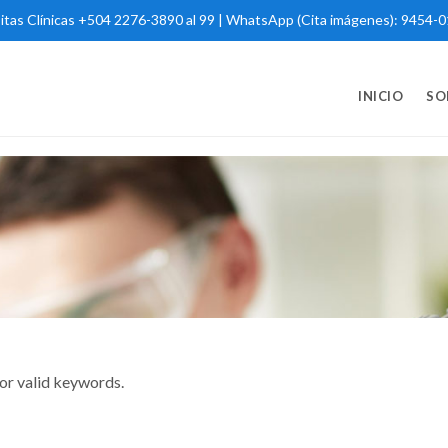
itas Clínicas +504 2276-3890 al 99 | WhatsApp (Cita imágenes): 9454-
INICIO
SO
for valid keywords.