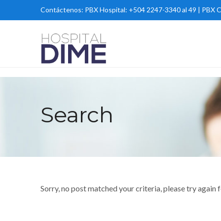
Contáctenos:
PBX Hospital: +504 2247-3340 al 49 | PBX C
Search
Sorry, no post matched your criteria, please try again 